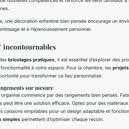
e nouvelles compétences et renforce les liens familiaux à 
nes.
e, une décoration enfantine bien pensée encourage un env
entissage et à l’épanouissement personnel.
Y incontournables
 des
bricolages pratiques
, il est essentiel d’explorer des pro
et fonctionnalité à votre espace. Pour la chambre, les
projets
ortunité pour transformer ce lieu personnalisé.
angements sur mesure
e organisé commence par des rangements bien pensés. Fabr
s peut être une solution efficace. Optez pour des matériau
es caissons empilables pour un design adaptable et fonctio
s simples
permettent d’optimiser chaque recoin.