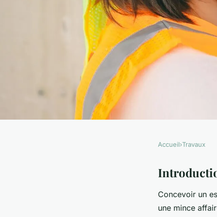
Accueil
›
Travaux
TRAVAUX
Aménager une chamb
Introducti
Concevoir un es
idées de bricolage cr
une mince affair