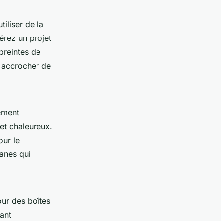
iliser de la
férez un projet
preintes de
s accrocher de
ement
et chaleureux.
our le
banes qui
our des boîtes
ant