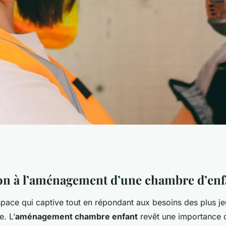
re d'enfant :
on à l’aménagement d’une chambre d’enf
pace qui captive tout en répondant aux besoins des plus je
éatif
e. L’
aménagement chambre enfant
revêt une importance c