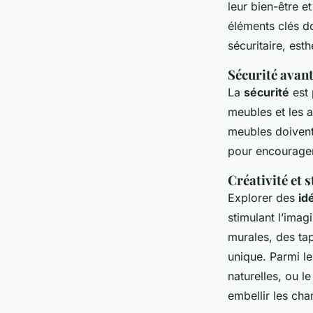
leur bien-être e
Simon
•
13 décembre 2024
•
12 min de lecture
éléments clés do
sécuritaire, esth
Sécurité avant
La
sécurité
est 
meubles et les a
meubles doivent 
pour encourager
Créativité et s
Explorer des
id
stimulant l’ima
murales, des tap
unique. Parmi le
naturelles, ou le
embellir les cha