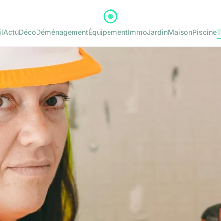
l
Actu
Déco
Déménagement
Équipement
Immo
Jardin
Maison
Piscine
T