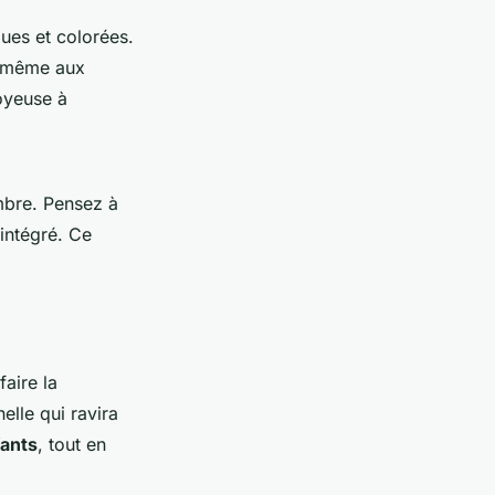
ues et colorées.
u même aux
oyeuse à
mbre. Pensez à
 intégré. Ce
faire la
lle qui ravira
ants
, tout en