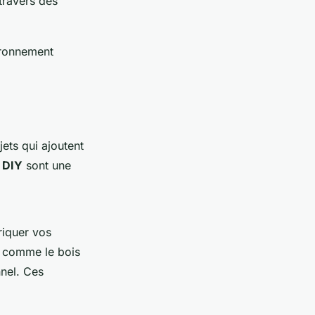
travers des
ironnement
jets qui ajoutent
 DIY
sont une
iquer vos
x comme le bois
nnel. Ces