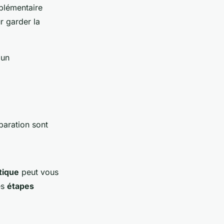
pplémentaire
r garder la
 un
paration sont
tique
peut vous
es
étapes