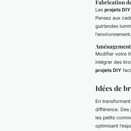
Fabrication d
Les
projets DI
Pensez aux cadr
guirlandes lumi
l’environnement
Aménagements 
Modifier votre 
intégrer des tiro
projets DIY
faci
Idées de br
En transformant
différence. Des
les petits comme
optimisant l’espa