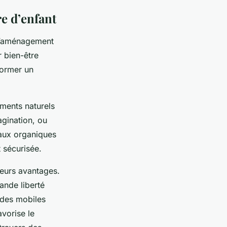
e d’enfant
 L’aménagement
 bien-être
former un
éments naturels
agination, ou
iaux organiques
 sécurisée.
eurs avantages.
ande liberté
 des mobiles
avorise le