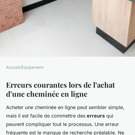
Accueil
›
Équipement
ÉQUIPEMENT
Erreurs courantes lors de l’achat
Acheter une cheminée en
d’une cheminée en ligne
ligne : les erreurs à éviter
Acheter une cheminée en ligne peut sembler simple,
Simon
•
13 décembre 2024
•
8 min de lecture
mais il est facile de commettre des
erreurs
qui
peuvent compliquer tout le processus. Une erreur
fréquente est le manque de recherche préalable. Ne