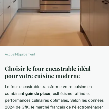
Accueil
›
Équipement
ÉQUIPEMENT
Choisir le four encastrable idéal
Trouvez le four encastrable
pour votre cuisine moderne
idéal pour sublimer votre
cuisine
Le four encastrable transforme votre cuisine en
combinant
gain de place
, esthétisme raffiné et
Fabien
•
30/04/2026 10:17
•
9 min de lecture
performances culinaires optimales. Selon les données
2024 de GfK, le marché français de l'électroménager